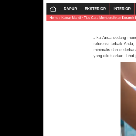
DAPUR
EKSTERIOR
INTERIOR
Home
›
Kamar Mandi
›
Tips Cara Membersihkan Keramik 
Jika Anda sedang menc
referensi terbaik Anda
minimalis dan sederhan
yang dikeluarkan. Lihat