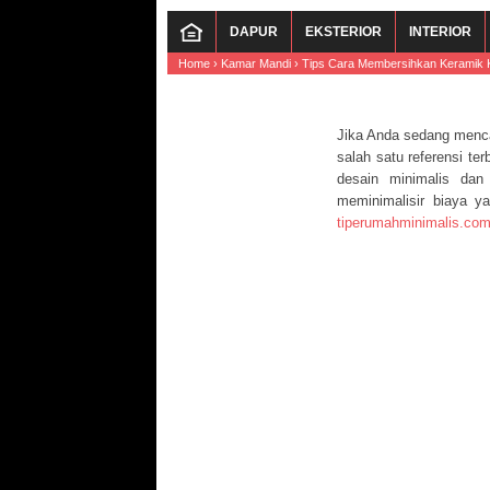
DAPUR
EKSTERIOR
INTERIOR
Home
›
Kamar Mandi
›
Tips Cara Membersihkan Keramik 
Jika Anda sedang menc
salah satu referensi t
desain minimalis dan
meminimalisir biaya y
tiperumahminimalis.co