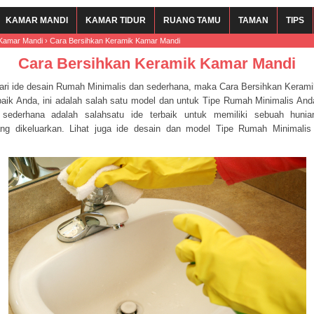
KAMAR MANDI
KAMAR TIDUR
RUANG TAMU
TAMAN
TIPS
Kamar Mandi
›
Cara Bersihkan Keramik Kamar Mandi
Cara Bersihkan Keramik Kamar Mandi
ari ide desain Rumah Minimalis dan sederhana, maka Cara Bersihkan Keram
erbaik Anda, ini adalah salah satu model dan untuk Tipe Rumah Minimalis An
 sederhana adalah salahsatu ide terbaik untuk memiliki sebuah hun
ang dikeluarkan. Lihat juga ide desain dan model Tipe Rumah Minimalis
m