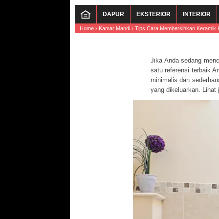
DAPUR
EKSTERIOR
INTERIOR
Home
›
Kamar Mandi
›
Tips Cara Membersihkan Keramik 
Jika Anda sedang menc
satu referensi terbaik 
minimalis dan sederhan
yang dikeluarkan. Lihat