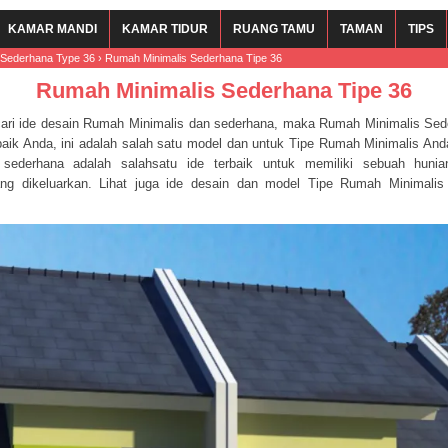
KAMAR MANDI
KAMAR TIDUR
RUANG TAMU
TAMAN
TIPS
s Sederhana Type 36
›
Rumah Minimalis Sederhana Tipe 36
Rumah Minimalis Sederhana Tipe 36
ari ide desain Rumah Minimalis dan sederhana, maka Rumah Minimalis Sed
erbaik Anda, ini adalah salah satu model dan untuk Tipe Rumah Minimalis An
 sederhana adalah salahsatu ide terbaik untuk memiliki sebuah hun
ang dikeluarkan. Lihat juga ide desain dan model Tipe Rumah Minimalis
m