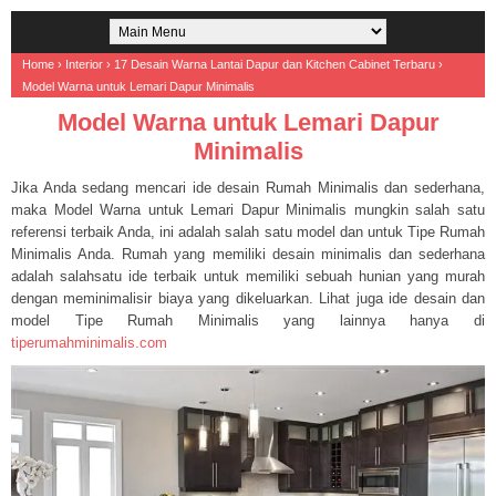
Home
›
Interior
›
17 Desain Warna Lantai Dapur dan Kitchen Cabinet Terbaru
›
Model Warna untuk Lemari Dapur Minimalis
Model Warna untuk Lemari Dapur
Minimalis
Jika Anda sedang mencari ide desain Rumah Minimalis dan sederhana,
maka Model Warna untuk Lemari Dapur Minimalis mungkin salah satu
referensi terbaik Anda, ini adalah salah satu model dan untuk Tipe Rumah
Minimalis Anda. Rumah yang memiliki desain minimalis dan sederhana
adalah salahsatu ide terbaik untuk memiliki sebuah hunian yang murah
dengan meminimalisir biaya yang dikeluarkan. Lihat juga ide desain dan
model Tipe Rumah Minimalis yang lainnya hanya di
tiperumahminimalis.com