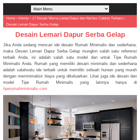
Home
›
Interior
›
17 Desain Warna Lantai Dapur dan Kitchen Cabinet Terbaru
›
Desain Lemari Dapur Serba Gelap
Desain Lemari Dapur Serba Gelap
Jika Anda sedang mencari ide desain Rumah Minimalis dan sederhana,
maka Desain Lemari Dapur Serba Gelap mungkin salah satu referensi
terbaik Anda, ini adalah salah satu model dan untuk Tipe Rumah
Minimalis Anda. Rumah yang memiliki desain minimalis dan sederhana
adalah salahsatu ide terbaik untuk memiliki sebuah hunian yang murah
dengan meminimalisir biaya yang dikeluarkan. Lihat juga ide desain dan
model Tipe Rumah Minimalis yang lainnya hanya di
tiperumahminimalis.com