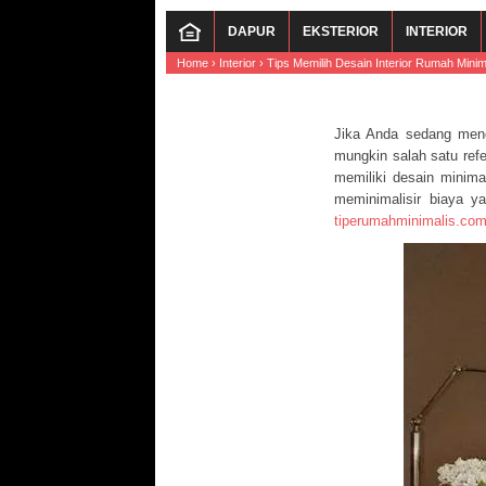
DAPUR
EKSTERIOR
INTERIOR
Home
›
Interior
›
Tips Memilih Desain Interior Rumah Minim
Jika Anda sedang menc
mungkin salah satu ref
memiliki desain minima
meminimalisir biaya y
tiperumahminimalis.co