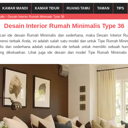
KAMAR MANDI
KAMAR TIDUR
RUANG TAMU
TAMAN
TIPS
alis
›
Desain Interior Rumah Minimalis Type 36
Desain Interior Rumah Minimalis Type 36
ari ide desain Rumah Minimalis dan sederhana, maka Desain Interior R
erensi terbaik Anda, ini adalah salah satu model dan untuk Tipe Rumah Min
lis dan sederhana adalah salahsatu ide terbaik untuk memiliki sebuah h
ang dikeluarkan. Lihat juga ide desain dan model Tipe Rumah Minimalis
m