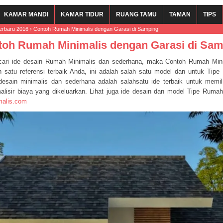
KAMAR MANDI
KAMAR TIDUR
RUANG TAMU
TAMAN
TIPS
erbaru 2016
›
Contoh Rumah Minimalis dengan Garasi di Samping
toh Rumah Minimalis dengan Garasi di Sam
ari ide desain Rumah Minimalis dan sederhana, maka Contoh Rumah Mini
satu referensi terbaik Anda, ini adalah salah satu model dan untuk Tip
esain minimalis dan sederhana adalah salahsatu ide terbaik untuk memil
isir biaya yang dikeluarkan. Lihat juga ide desain dan model Tipe Rumah
malis.com