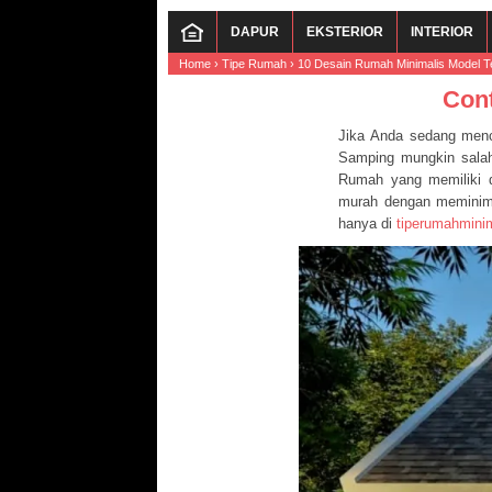
DAPUR
EKSTERIOR
INTERIOR
Home
›
Tipe Rumah
›
10 Desain Rumah Minimalis Model T
Con
Jika Anda sedang menc
Samping mungkin salah 
Rumah yang memiliki d
murah dengan meminimal
hanya di
tiperumahmini