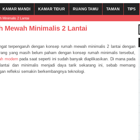
KAMAR MANDI
KAMAR TIDUR
RUANG TAMU
TAMAN
TIPS
Minimalis 2 Lantai
h Mewah Minimalis 2 Lantai
gat terpengaruh dengan konsep rumah mewah minimalis 2 lantai dengan
rang yang masih belum paham dengan konsep rumah minimalis tersebut,
ah modern
pada saat seperti ini sudah banyak diaplikasikan. Di mana pada
ntai dan minimalis menjadi daya tarik sekarang ini, sebab memang
gan refleksi semakin berkembangnya teknologi.