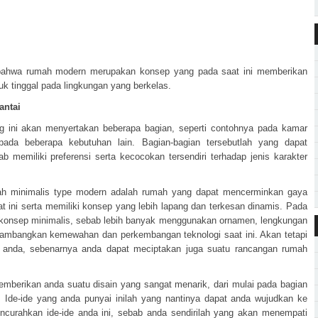
bahwa rumah modern merupakan konsep yang pada saat ini memberikan
uk tinggal pada lingkungan yang berkelas.
antai
g ini akan menyertakan beberapa bagian, seperti contohnya pada kamar
ada beberapa kebutuhan lain. Bagian-bagian tersebutlah yang dapat
 memiliki preferensi serta kecocokan tersendiri terhadap jenis karakter
ah minimalis type modern adalah rumah yang dapat mencerminkan gaya
 ini serta memiliki konsep yang lebih lapang dan terkesan dinamis. Pada
konsep minimalis, sebab lebih banyak menggunakan ornamen, lengkungan
lambangkan kemewahan dan perkembangan teknologi saat ini. Akan tetapi
ari anda, sebenarnya anda dapat meciptakan juga suatu rancangan rumah
emberikan anda suatu disain yang sangat menarik, dari mulai pada bagian
 Ide-ide yang anda punyai inilah yang nantinya dapat anda wujudkan ke
ncurahkan ide-ide anda ini, sebab anda sendirilah yang akan menempati