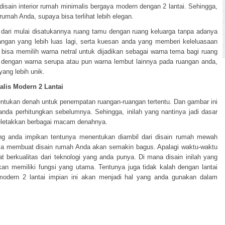
isain interior rumah minimalis bergaya modern dengan 2 lantai. Sehingga,
rumah Anda, supaya bisa terlihat lebih elegan.
dari mulai disatukannya ruang tamu dengan ruang keluarga tanpa adanya
ngan yang lebih luas lagi, serta kuesan anda yang memberi keleluasaan
 bisa memilih warna netral untuk dijadikan sebagai warna tema bagi ruang
 dengan warna serupa atau pun warna lembut lainnya pada ruangan anda,
yang lebih unik.
lis Modern 2 Lantai
ukan denah untuk penempatan ruangan-ruangan tertentu. Dan gambar ini
nda perhitungkan sebelumnya. Sehingga, inilah yang nantinya jadi dasar
letakkan berbagai macam denahnya.
ng anda impikan tentunya menentukan diambil dari disain rumah mewah
bisa membuat disain rumah Anda akan semakin bagus. Apalagi waktu-waktu
t berkualitas dari teknologi yang anda punya. Di mana disain inilah yang
n memiliki fungsi yang utama. Tentunya juga tidak kalah dengan lantai
 modern 2 lantai impian ini akan menjadi hal yang anda gunakan dalam