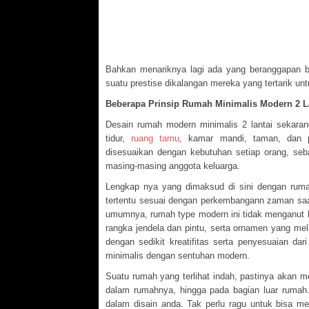
Bahkan menariknya lagi ada yang beranggapan 
suatu prestise dikalangan mereka yang tertarik unt
Beberapa Prinsip Rumah Minimalis Modern 2 L
Desain rumah modern minimalis 2 lantai sekaran
tidur,
ruang tamu
, kamar mandi, taman, dan p
disesuaikan dengan kebutuhan setiap orang, sebab
masing-masing anggota keluarga.
Lengkap nya yang dimaksud di sini dengan rum
tertentu sesuai dengan perkembangann zaman saat
umumnya, rumah type modern ini tidak menganut 
rangka jendela dan pintu, serta ornamen yang me
dengan sedikit kreatifitas serta penyesuaian d
minimalis dengan sentuhan modern.
Suatu rumah yang terlihat indah, pastinya akan m
dalam rumahnya, hingga pada bagian luar rumah.
dalam disain anda. Tak perlu ragu untuk bisa me