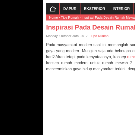
DAPUR
EKSTERIOR
INTERIOR
Home
›
Tipe Rumah
›
Inspirasi Pada Desain Rumah Mewah 
Inspirasi Pada Desain Ruma
Monday, October 30th, 2017 -
Tipe Rumah
Pada masyarakat modern saat ini memanglah san
gaya yang modern. Mungkin saja ada beberapa o
kan? Akan tetapi pada kenyataannya, konsep
rum
konsep rumah modern untuk rumah mewah 2 la
mencerminkan gaya hidup masyarakat terkini, den