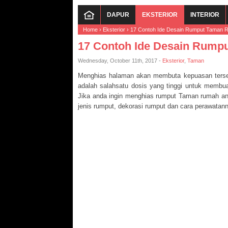
DAPUR
EKSTERIOR
INTERIOR
Home
›
Eksterior
›
17 Contoh Ide Desain Rumput Taman R
17 Contoh Ide Desain Rump
Wednesday, October 11th, 2017 -
Eksterior
,
Taman
Menghias halaman akan membuta kepuasan terse
adalah salahsatu dosis yang tinggi untuk membu
Jika anda ingin menghias rumput Taman rumah and
jenis rumput, dekorasi rumput dan cara perawatann